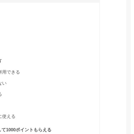
方
併用できる
ない
る
る
に使える
して1000ポイントもらえる