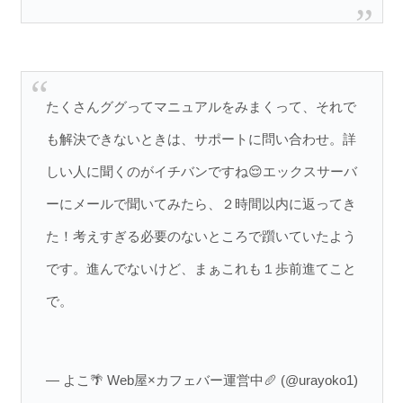
たくさんググってマニュアルをみまくって、それで
も解決できないときは、サポートに問い合わせ。詳
しい人に聞くのがイチバンですね😌エックスサーバ
ーにメールで聞いてみたら、２時間以内に返ってき
た！考えすぎる必要のないところで躓いていたよう
です。進んでないけど、まぁこれも１歩前進てこと
で。
— よこ🌴 Web屋×カフェバー運営中🥖 (@urayoko1)