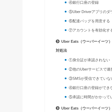
④銀行口座の登録
⑤Uber Driverアプリ
⑥配達バッグを用意する
⑦アカウントを有効化す
Uber Eats（ウーバーイ
対処法
①身分証が承認されない
②他のUberサービスで連
③SMSが受信できていな
④銀行口座の登録ができ
⑤承認に時間がかかって
Uber Eats（ウーバーイ