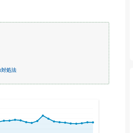
？
合の対処法