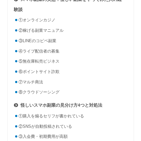
験談
①オンラインカジノ
②稼げる副業マニュアル
③LINEのコピペ副業
④ライブ配信者の募集
⑤無在庫転売ビジネス
⑥ポイントサイト詐欺
⑦マルチ商法
⑧クラウドソーシング
怪しいスマホ副業の見分け方4つと対処法
①購入を煽るセリフが書かれている
②SNSが自動投稿されている
③入会費・初期費用が高額