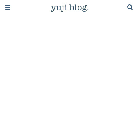
ブログで月5万稼ぐロードマップはこちら ≫
社会人の英語学習
英語の独学方法