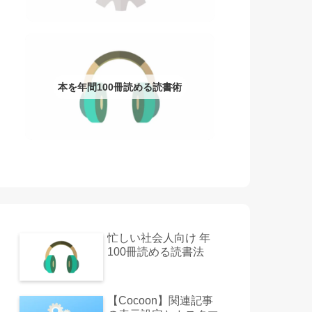
本を年間100冊読める読書術
忙しい社会人向け 年
100冊読める読書法
【Cocoon】関連記事