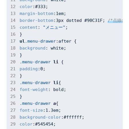
color
:
#333
margin-bottom
:
1em
border-bottom
:
3px
 dotted 
#90C31F
; 
/*点線の
content
: 
"メニュー"
;

ul
.menu-drawer
:after
background
: white;

.menu-drawer
li
padding
:
0
;

.menu-drawer
li
font-weight
: bold;

.menu-drawer
a
font-size
:
1.3em
background-color
:
#ffffff
color
:
#545454