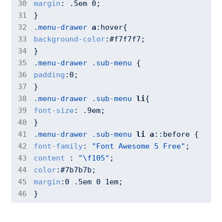
margin
: .
5em
0
;

.menu-drawer
a
:hover
background-color
:
#f7f7f7
;

.menu-drawer
.sub-menu
padding
:
0
;

.menu-drawer
.sub-menu
li
font-size
: .
9em
;

.menu-drawer
.sub-menu
li
a
::before
font-family
: 
"Font Awesome 5 Free"
content 
: 
"\f105"
color
:
#7b7b7b
margin
:
0
 .
5em
0
1em
;

}