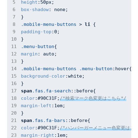
height
:
50px
box-shadow
: none;

.mobile-menu-buttons
 > 
li
padding-top
:
0
;

.menu-button
margin
: auto;

.mobile-menu-buttons
.menu-button
:hover
background-color
:white;

span
.fas
.fa-search
::before
color
:
#90C31F
;
/*検索マーク色変更はこちら*/
margin-left
:
1em
;

span
.fas
.fa-bars
::before
color
:
#90C31F
;
/*ハンバーガーメニュー色変更はこち
margin-right
:
1em
;
