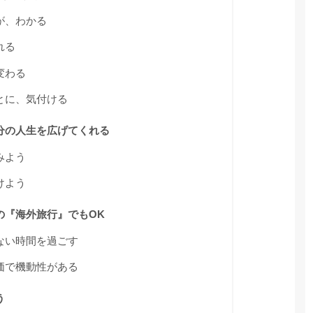
が、わかる
れる
変わる
とに、気付ける
分の人生を広げてくれる
みよう
けよう
の『海外旅行』でもOK
ない時間を過ごす
価で機動性がある
う