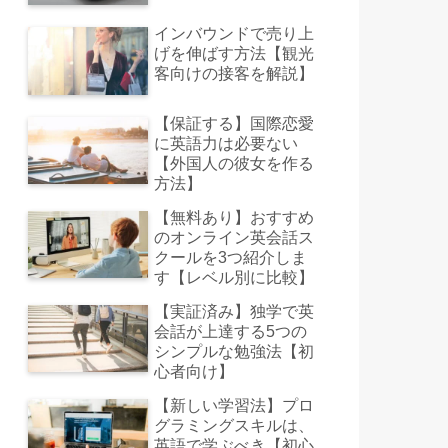
インバウンドで売り上
げを伸ばす方法【観光
客向けの接客を解説】
【保証する】国際恋愛
に英語力は必要ない
【外国人の彼女を作る
方法】
【無料あり】おすすめ
のオンライン英会話ス
クールを3つ紹介しま
す【レベル別に比較】
【実証済み】独学で英
会話が上達する5つの
シンプルな勉強法【初
心者向け】
【新しい学習法】プロ
グラミングスキルは、
英語で学ぶべき【初心