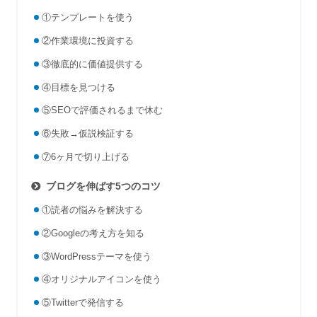
①テンプレートを使う
②作業環境に投資する
③徹底的に価値提供する
④目標を見つける
⑤SEOで評価されるまで休む
⑥失敗→仮説検証する
⑦6ヶ月で切り上げる
ブログを伸ばす5つのコツ
①読者の悩みを解決する
②Googleの考え方を知る
③WordPressテーマを使う
④オリジナルアイコンを使う
⑤Twitterで発信する